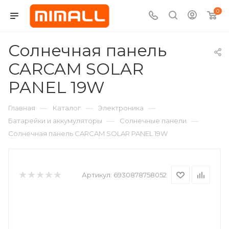
0
Солнечная панель
CARCAM SOLAR
PANEL 19W
—
—
—
Главная
Каталог
Электроника
—
—
Батарейки и аккумуляторы
Солнечные панели
Солнечная панель CARCAM SOLAR PANEL 19W
Артикул:
6930878758052