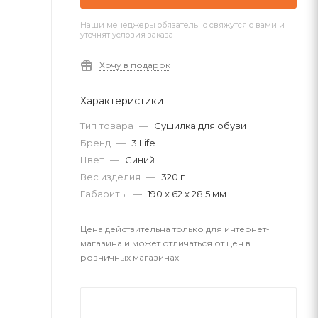
Наши менеджеры обязательно свяжутся с вами и
уточнят условия заказа
Хочу в подарок
Характеристики
Тип товара
—
Сушилка для обуви
Бренд
—
3 Life
Цвет
—
Синий
Вес изделия
—
320 г
Габариты
—
190 x 62 x 28.5 мм
Цена действительна только для интернет-
магазина и может отличаться от цен в
розничных магазинах