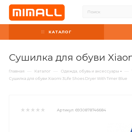
КАТАЛОГ
Сушилка для обуви Xiaomi
—
—
—
Главная
Каталог
Одежда, обувь и аксессуары
Сушилка для обуви Xiaomi 3Life Shoes Dryer With Timer Blue
Артикул:
6930878746684