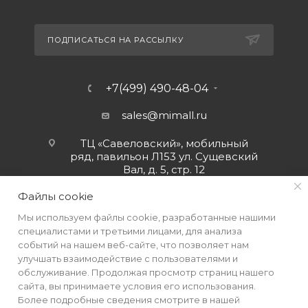
ПОДПИСАТЬСЯ НА РАССЫЛКУ
+7(499) 490-48-04
sales@mimall.ru
ТЦ «Савеловский», мобильный
ряд, павильон Л153 ул. Сущевский
Вал, д. 5, стр. 12
Файлы cookie
Мы используем файлы cookie, разработанные нашими
специалистами и третьими лицами, для анализа
событий на нашем веб-сайте, что позволяет нам
улучшать взаимодействие с пользователями и
обслуживание. Продолжая просмотр страниц нашего
сайта, вы принимаете условия его использования.
Более подробные сведения смотрите в нашей