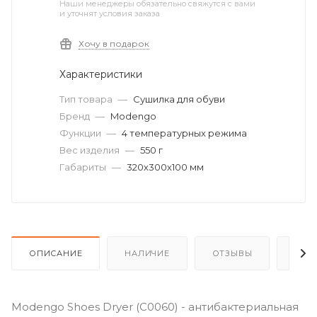
Наши менеджеры обязательно свяжутся с вами
и уточнят условия заказа
Хочу в подарок
Характеристики
Тип товара
—
Сушилка для обуви
Бренд
—
Modengo
Функции
—
4 температурных режима
Вес изделия
—
550 г
Габариты
—
320х300х100 мм
ОПИСАНИЕ
НАЛИЧИЕ
ОТЗЫВЫ
КАК
Modengo Shoes Dryer (C0060) - антибактериальная