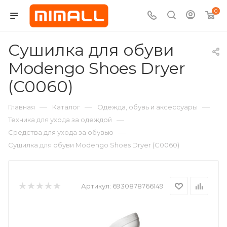
0
Сушилка для обуви
Modengo Shoes Dryer
(C0060)
—
—
—
Главная
Каталог
Одежда, обувь и аксессуары
—
Техника для ухода за одеждой
—
Средства для ухода за обувью
Сушилка для обуви Modengo Shoes Dryer (C0060)
Артикул:
6930878766149