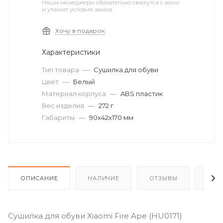
Наши менеджеры обязательно свяжутся с вами
и уточнят условия заказа
Хочу в подарок
Характеристики
Тип товара
—
Сушилка для обуви
Цвет
—
Белый
Материал корпуса
—
ABS пластик
Вес изделия
—
272 г
Габариты
—
90х42х170 мм
ОПИСАНИЕ
НАЛИЧИЕ
ОТЗЫВЫ
КАК
Сушилка для обуви Xiaomi Fire Ape (HU0171)