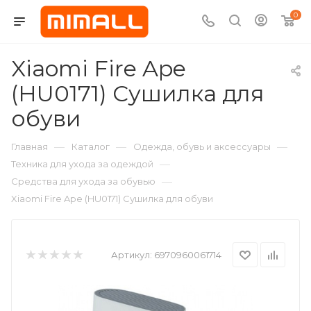
0
Xiaomi Fire Ape
(HU0171) Сушилка для
обуви
—
—
—
Главная
Каталог
Одежда, обувь и аксессуары
—
Техника для ухода за одеждой
—
Средства для ухода за обувью
Xiaomi Fire Ape (HU0171) Сушилка для обуви
Артикул:
6970960061714