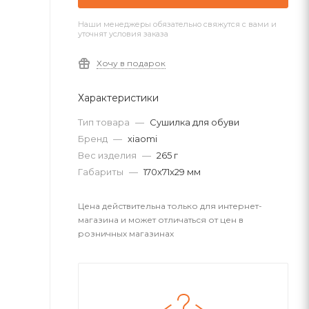
Наши менеджеры обязательно свяжутся с вами и
уточнят условия заказа
Хочу в подарок
Характеристики
Тип товара
—
Сушилка для обуви
Бренд
—
xiaomi
Вес изделия
—
265 г
Габариты
—
170x71x29 мм
Цена действительна только для интернет-
магазина и может отличаться от цен в
розничных магазинах