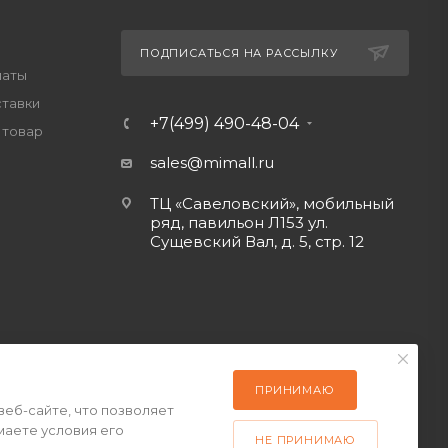
ПОДПИСАТЬСЯ НА РАССЫЛКУ
латы
ставки
+7(499) 490-48-04
 товар
sales@mimall.ru
ТЦ «Савеловский», мобильный
ряд, павильон Л153 ул.
Сущевский Вал, д. 5, стр. 12
ПРИНИМАЮ
веб-сайте, что позволяет
маете условия его
НЕ ПРИНИМАЮ