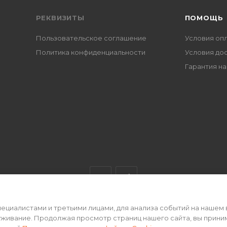
РЕКВИЗИТЫ
ПОМОЩЬ
Пользовательское соглашение
Условия оп
Политика конфиденциальности
Условия до
Гарантия на
циалистами и третьими лицами, для анализа событий на нашем 
ертой • 2026 г.
уживание. Продолжая просмотр страниц нашего сайта, вы прини