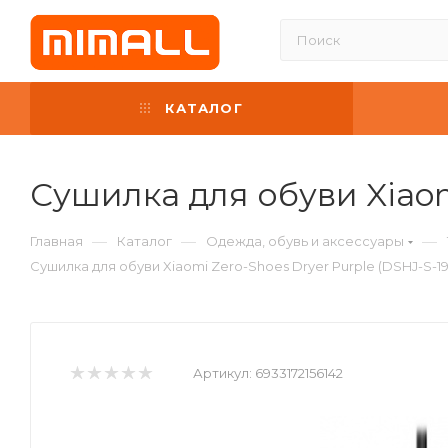
КАТАЛОГ
Сушилка для обуви Xiaomi
—
—
—
Главная
Каталог
Одежда, обувь и аксессуары
Сушилка для обуви Xiaomi Zero-Shoes Dryer Purple (DSHJ-S-1
Артикул:
6933172156142