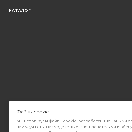
КАТАЛОГ
Файлы cookie
Мы используем файлы cookie, разработанные нашими спе
2026 © Интернет-магазин MiMall® • Не является публичной оф
нам улучшать взаимодействие с пользователями и обсл