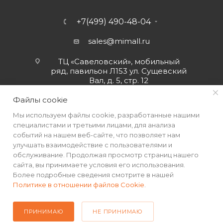
+7(499) 490-48-04
sales@mimall.ru
ТЦ «Савеловский», мобильный
ряд, павильон Л153 ул. Сущевский
Вал, д. 5, стр. 12
Файлы cookie
Мы используем файлы cookie, разработанные нашими
специалистами и третьими лицами, для анализа
событий на нашем веб-сайте, что позволяет нам
улучшать взаимодействие с пользователями и
обслуживание. Продолжая просмотр страниц нашего
сайта, вы принимаете условия его использования.
Более подробные сведения смотрите в нашей
Политике в отношении файлов Cookie
.
2026 © Интернет-магазин MiMall® • Не является публичной
офертой • 2026 г.
ПРИНИМАЮ
НЕ ПРИНИМАЮ