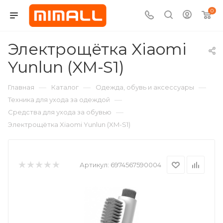
0
Электрощётка Xiaomi
Yunlun (XM-S1)
—
—
—
Главная
Каталог
Одежда, обувь и аксессуары
—
Техника для ухода за одеждой
—
Средства для ухода за обувью
Электрощётка Xiaomi Yunlun (XM-S1)
Артикул:
6974567590004