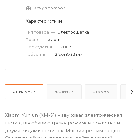
Хочу в подарок
Характеристики
Тип товара
—
Электрощётка
Бренд
—
xiaomi
Вес изделия
—
200 г
Габариты
—
212x48x33 мм
ОПИСАНИЕ
НАЛИЧИЕ
ОТЗЫВЫ
КАК
Xiaomi Yunlun (XM-S1) – звуковая электрическая
щетка для обуви с тремя режимами очистки и
двумя видами щетинок. Мягкий режим защиты: