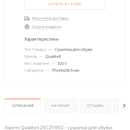
КУПИТЬ В 1 КЛИК
Рассчитать доставку
Хочу в подарок
Характеристики
Тип товара
—
Сушилка для обуви
Бренд
—
Qualitell
Вес изделия
—
320 г
Габариты
—
171x49x28.5 мм
ОПИСАНИЕ
НАЛИЧИЕ
ОТЗЫВЫ
КАК
Xiaomi Qualitell ZSC211902 - сушилка для обуви.