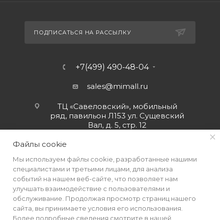
ПОДПИСАТЬСЯ НА РАССЫЛКУ
+7(499) 490-48-04
sales@mimall.ru
ТЦ «Савеловский», мобильный
ряд, павильон Л153 ул. Сущевский
Вал, д. 5, стр. 12
Файлы cookie
Мы используем файлы cookie, разработанные нашими
специалистами и третьими лицами, для анализа
событий на нашем веб-сайте, что позволяет нам
улучшать взаимодействие с пользователями и
обслуживание. Продолжая просмотр страниц нашего
сайта, вы принимаете условия его использования.
Более подробные сведения смотрите в нашей