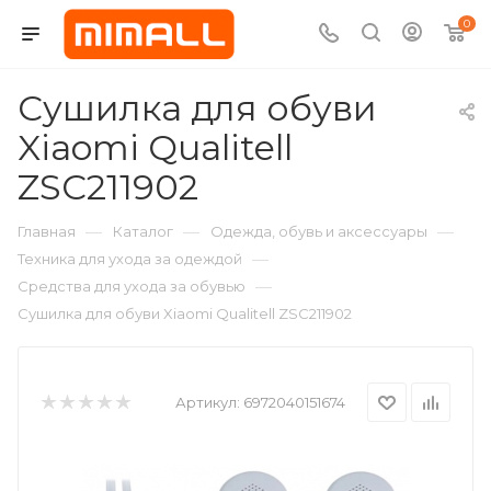
0
Сушилка для обуви
Xiaomi Qualitell
ZSC211902
—
—
—
Главная
Каталог
Одежда, обувь и аксессуары
—
Техника для ухода за одеждой
—
Средства для ухода за обувью
Сушилка для обуви Xiaomi Qualitell ZSC211902
Артикул:
6972040151674