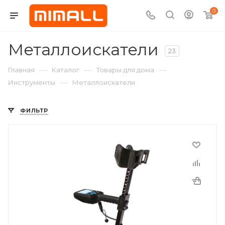
0
Металлоискатели
23
—
—
—
Главная
Каталог
Товары для дома
—
Инструменты
Металлоискатели
ФИЛЬТР