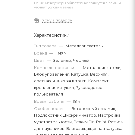
Наши менеджеры обязательно свяжутся с вами и
уточнят условия заказа
Хочу в подарок
Характеристики
Тип товара
—
Металлоискатель
Бренд
—
TNXN
Цвет
—
Зелёный, Черный
Комплект поставки
—
Металлоискатель,
Блок управления, Катушка, Верхняя,
средняя и нижняя штанги, Комплект
крепления катушки, Руководство
пользователя
Время работы
—
18 ч
Особенности
—
Встроенный динамик,
Подлокотник, Дискриминатор, Настройка
чувствительности, Режим Pin-Point, Разъем
для наушников, Влагозащищенная катушка,