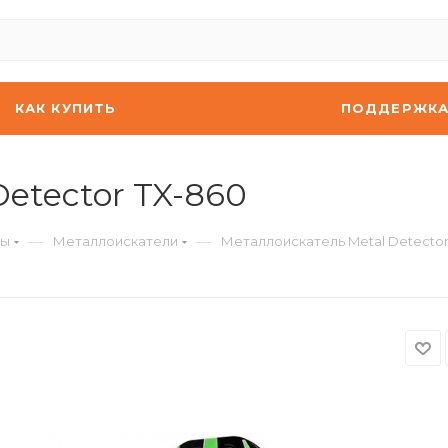
КАК КУПИТЬ
ПОДДЕРЖК
etector TX-860
—
—
ты
Металлоискатели
Металлоискатель Metal Detector