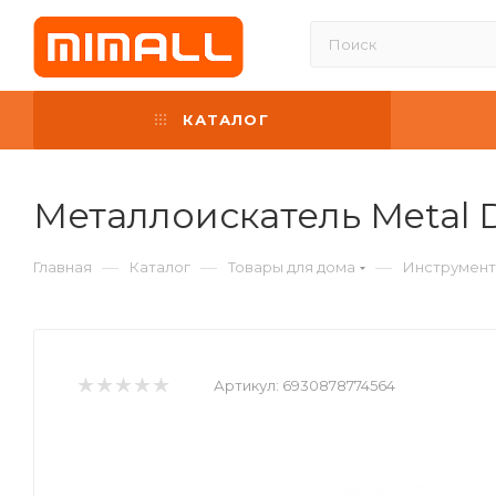
КАТАЛОГ
Металлоискатель Metal D
—
—
—
Главная
Каталог
Товары для дома
Инструмен
Артикул:
6930878774564