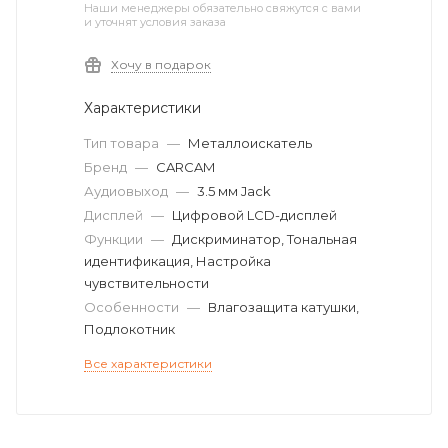
Наши менеджеры обязательно свяжутся с вами
и уточнят условия заказа
Хочу в подарок
Характеристики
Тип товара
—
Металлоискатель
Бренд
—
CARCAM
Аудиовыход
—
3.5 мм Jack
Дисплей
—
Цифровой LCD-дисплей
Функции
—
Дискриминатор, Тональная
идентификация, Настройка
чувствительности
Особенности
—
Влагозащита катушки,
Подлокотник
Все характеристики