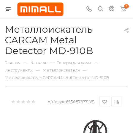
0
Металлоискатель
CARCAM Metal
Detector MD-910B
—
—
—
Главная
Каталог
Товары для дома
—
—
Инструменты
Металлоискатели
Металлоискатель CARCAM Metal Detector MD-910B
Артикул:
6930878771051