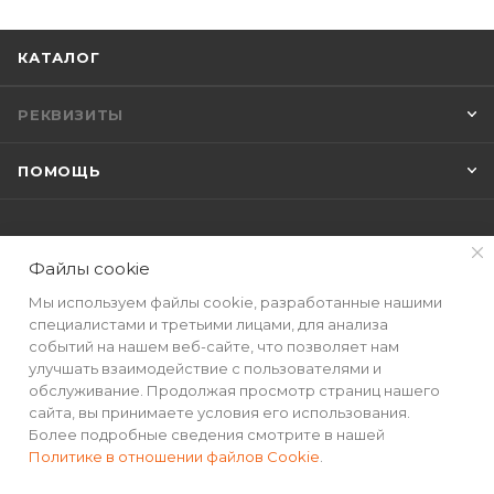
КАТАЛОГ
РЕКВИЗИТЫ
ПОМОЩЬ
Файлы cookie
ПОДПИСАТЬСЯ НА РАССЫЛКУ
Мы используем файлы cookie, разработанные нашими
специалистами и третьими лицами, для анализа
+7(499) 490-48-04
событий на нашем веб-сайте, что позволяет нам
улучшать взаимодействие с пользователями и
sales@mimall.ru
обслуживание. Продолжая просмотр страниц нашего
сайта, вы принимаете условия его использования.
ТЦ «Савеловский», мобильный
Более подробные сведения смотрите в нашей
ряд, павильон Л153 ул. Сущевский
Политике в отношении файлов Cookie
.
Вал, д. 5, стр. 12