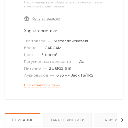
Наши менеджеры обязательно свяжутся с вами
и уточнят условия заказа
Хочу в подарок
Характеристики
Тип товара
—
Металлоискатель
Бренд
—
CARCAM
Цвет
—
Черный
Регулировка громкости
—
Да
Питание
—
2 x 6F22, 9 В
Аудиовыход
—
6.35 мм Jack TS/TRS
Все характеристики
ОПИСАНИЕ
ХАРАКТЕРИСТИКИ
НАЛИЧИЕ