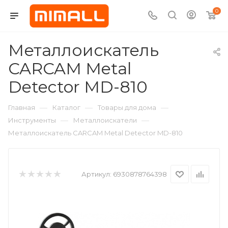
0
Металлоискатель
CARCAM Metal
Detector MD-810
—
—
—
Главная
Каталог
Товары для дома
—
—
Инструменты
Металлоискатели
Металлоискатель CARCAM Metal Detector MD-810
Артикул:
6930878764398