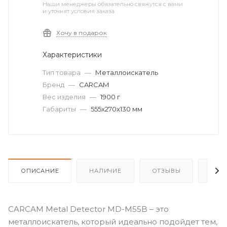
Наши менеджеры обязательно свяжутся с вами
и уточнят условия заказа
Хочу в подарок
Характеристики
Тип товара
—
Металлоискатель
Бренд
—
CARCAM
Вес изделия
—
1900 г
Габариты
—
555x270x130 мм
ОПИСАНИЕ
НАЛИЧИЕ
ОТЗЫВЫ
КАК
CARCAM Metal Detector MD-M55B – это
металлоискатель, который идеально подойдет тем,