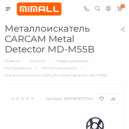
0
Металлоискатель
CARCAM Metal
Detector MD-M55B
—
—
—
Главная
Каталог
Товары для дома
—
—
Инструменты
Металлоискатели
Металлоискатель CARCAM Metal Detector MD-M55B
Артикул:
6930878771044