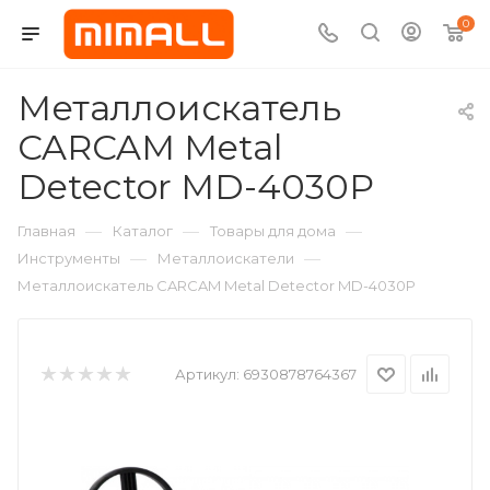
0
Металлоискатель
CARCAM Metal
Detector MD-4030P
—
—
—
Главная
Каталог
Товары для дома
—
—
Инструменты
Металлоискатели
Металлоискатель CARCAM Metal Detector MD-4030P
Артикул:
6930878764367