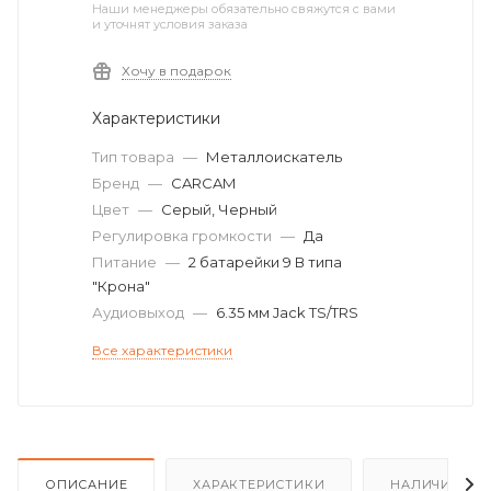
Наши менеджеры обязательно свяжутся с вами
и уточнят условия заказа
Хочу в подарок
Характеристики
Тип товара
—
Металлоискатель
Бренд
—
CARCAM
Цвет
—
Серый, Черный
Регулировка громкости
—
Да
Питание
—
2 батарейки 9 В типа
"Крона"
Аудиовыход
—
6.35 мм Jack TS/TRS
Все характеристики
ОПИСАНИЕ
ХАРАКТЕРИСТИКИ
НАЛИЧИЕ