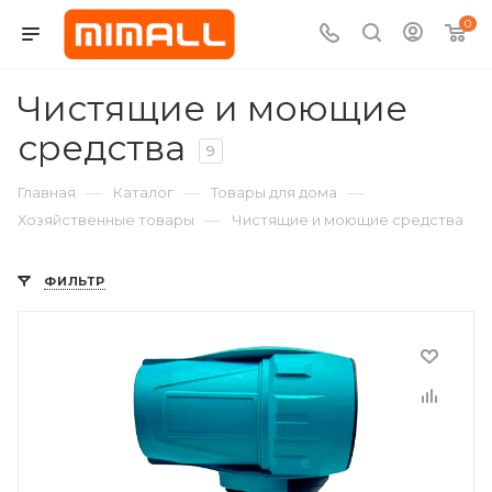
0
Чистящие и моющие
средства
9
—
—
—
Главная
Каталог
Товары для дома
—
Хозяйственные товары
Чистящие и моющие средства
ФИЛЬТР