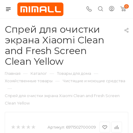
0
Спрей для очистки
экрана Xiaomi Clean
and Fresh Screen
Clean Yellow
—
—
—
Главная
Каталог
Товары для дома
—
Хозяйственные товары
Чистящие и моющие средства
—
Спрей для очистки экрана Xiaomi Clean and Fresh Screen
Clean Yellow
Артикул:
6971502700009