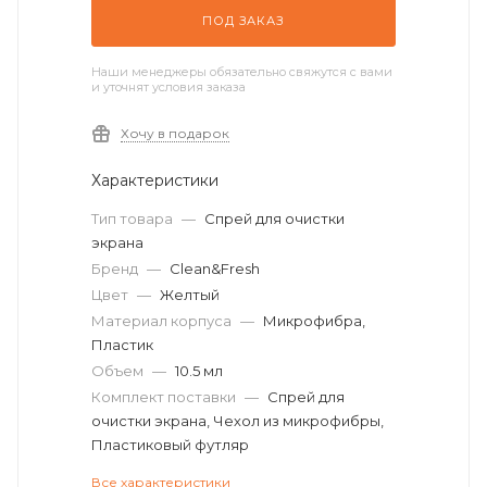
ПОД ЗАКАЗ
Наши менеджеры обязательно свяжутся с вами
и уточнят условия заказа
Хочу в подарок
Характеристики
Тип товара
—
Спрей для очистки
экрана
Бренд
—
Clean&Fresh
Цвет
—
Желтый
Материал корпуса
—
Микрофибра,
Пластик
Объем
—
10.5 мл
Комплект поставки
—
Спрей для
очистки экрана, Чехол из микрофибры,
Пластиковый футляр
Все характеристики