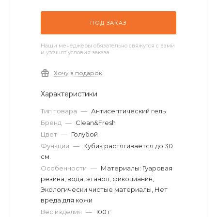
ПОД ЗАКАЗ
Наши менеджеры обязательно свяжутся с вами
и уточнят условия заказа
Хочу в подарок
Характеристики
Тип товара
—
Антисептический гель
Бренд
—
Clean&Fresh
Цвет
—
Голубой
Функции
—
Кубик растягивается до 30
см.
Особенности
—
Материалы: Гуаровая
резина, вода, этанол, фикоцианин,
Экологически чистые материалы, Нет
вреда для кожи
Вес изделия
—
100 г