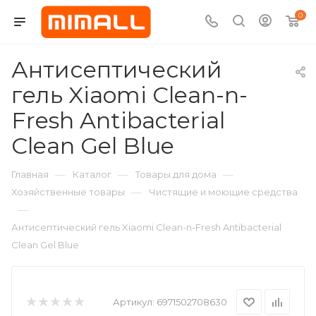
0
Антисептический
гель Xiaomi Clean-n-
Fresh Antibacterial
Clean Gel Blue
—
—
—
Главная
Каталог
Товары для дома
—
Хозяйственные товары
Чистящие и моющие средства
—
Антисептический гель Xiaomi Clean-n-Fresh Antibacterial
Clean Gel Blue
Артикул:
6971502708630