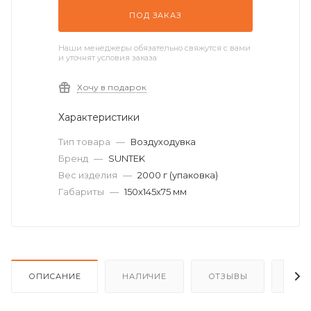
ПОД ЗАКАЗ
Наши менеджеры обязательно свяжутся с вами
и уточнят условия заказа
Хочу в подарок
Характеристики
Тип товара
—
Воздуходувка
Бренд
—
SUNTEK
Вес изделия
—
2000 г (упаковка)
Габариты
—
150х145х75 мм
ОПИСАНИЕ
НАЛИЧИЕ
ОТЗЫВЫ
КАК