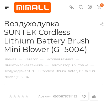
0
Воздуходувка
SUNTEK Cordless
Lithium Battery Brush
Mini Blower (GT5004)
—
—
—
Главная
Каталог
Бытовая техника
—
—
Климатическая техника
Вентиляторы бытовые
Воздуходувка SUNTEK Cordless Lithium Battery Brush Mini
Blower (GT5004)
Артикул:
6930878781432