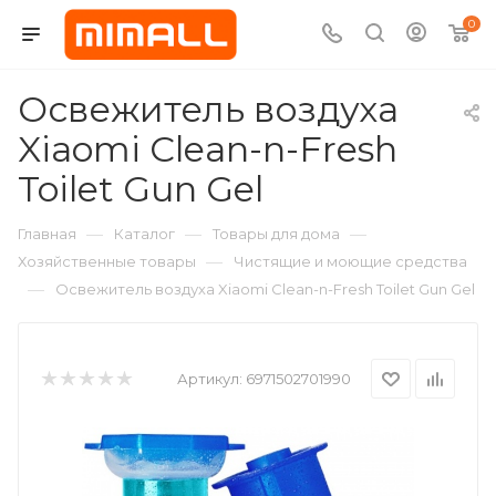
0
Освежитель воздуха
Xiaomi Clean-n-Fresh
Toilet Gun Gel
—
—
—
Главная
Каталог
Товары для дома
—
Хозяйственные товары
Чистящие и моющие средства
—
Освежитель воздуха Xiaomi Clean-n-Fresh Toilet Gun Gel
Артикул:
6971502701990