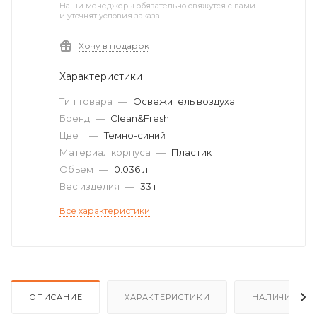
Наши менеджеры обязательно свяжутся с вами
и уточнят условия заказа
Хочу в подарок
Характеристики
Тип товара
—
Освежитель воздуха
Бренд
—
Clean&Fresh
Цвет
—
Темно-синий
Материал корпуса
—
Пластик
Объем
—
0.036 л
Вес изделия
—
33 г
Все характеристики
ОПИСАНИЕ
ХАРАКТЕРИСТИКИ
НАЛИЧИЕ