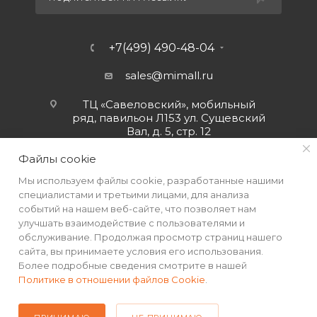
+7(499) 490-48-04
sales@mimall.ru
ТЦ «Савеловский», мобильный
ряд, павильон Л153 ул. Сущевский
Вал, д. 5, стр. 12
Файлы cookie
Мы используем файлы cookie, разработанные нашими
специалистами и третьими лицами, для анализа
событий на нашем веб-сайте, что позволяет нам
улучшать взаимодействие с пользователями и
обслуживание. Продолжая просмотр страниц нашего
сайта, вы принимаете условия его использования.
Более подробные сведения смотрите в нашей
Политике в отношении файлов Cookie
.
2026 © Интернет-магазин MiMall® • Не является публичной
офертой • 2026 г.