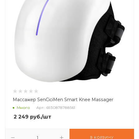
Массажер SenCiciMen Smart Knee Massager
Много
Арт.: 6930878788561
2 249
руб.
/шт
В КОРЗИНУ