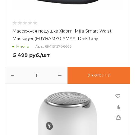
Массажная подушка Xiaomi Mijia Smart Waist
Massager (MJYBAMY01YMYY) Dark Gray
Много
Арт.: 6941812786666
5 499
руб.
/шт
В КОРЗИНУ