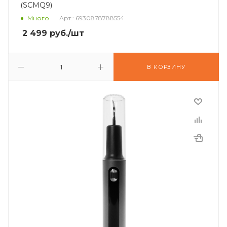
(SCMQ9)
Много
Арт.: 6930878788554
2 499
руб.
/шт
В КОРЗИНУ