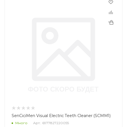
SenCiciMen Visual Electric Teeth Cleaner (SCMM1)
Много
Арт.: 6977827220055