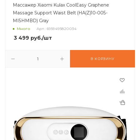
Массажер Xiaomi Kulax CoolEasy Graphene
Massage Support Waist Belt (HA(Z)10-005-
MI5HMBD) Gray
Много
Арт.: 6959495820034
3 499
руб.
/шт
В КОРЗИНУ