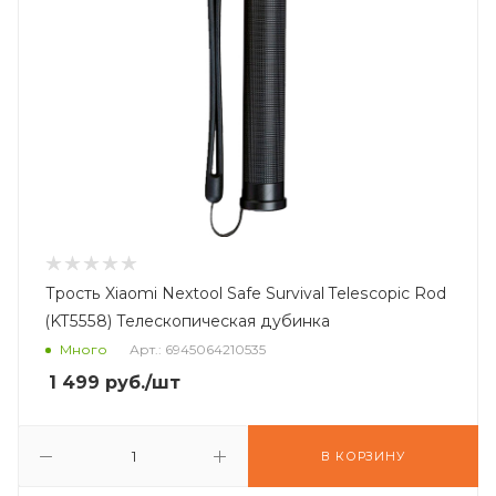
Трость Xiaomi Nextool Safe Survival Telescopic Rod
(KT5558) Телескопическая дубинка
Много
Арт.: 6945064210535
1 499
руб.
/шт
В КОРЗИНУ