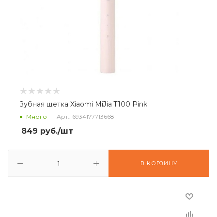
Зубная щетка Xiaomi MiJia T100 Pink
Много
Арт.: 6934177713668
849
руб.
/шт
В КОРЗИНУ