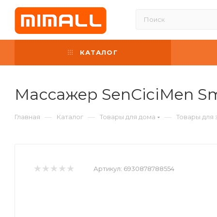
КАТАЛОГ
Массажер SenCiciMen Sm
—
—
—
Главная
Каталог
Товары для дома
Товары для 
Артикул:
6930878788554