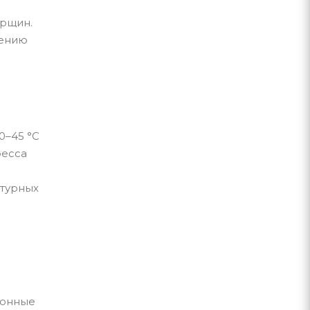
орщин.
жению
0–45 °C
ресса
атурных
ионные