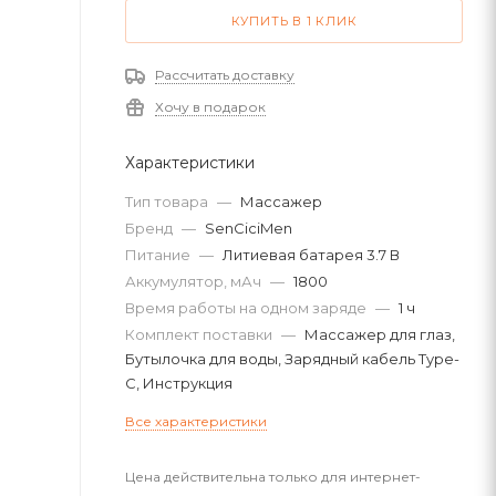
КУПИТЬ В 1 КЛИК
Рассчитать доставку
Хочу в подарок
Характеристики
Тип товара
—
Массажер
Бренд
—
SenCiciMen
Питание
—
Литиевая батарея 3.7 В
Аккумулятор, мАч
—
1800
Время работы на одном заряде
—
1 ч
Комплект поставки
—
Массажер для глаз,
Бутылочка для воды, Зарядный кабель Type-
C, Инструкция
Все характеристики
Цена действительна только для интернет-