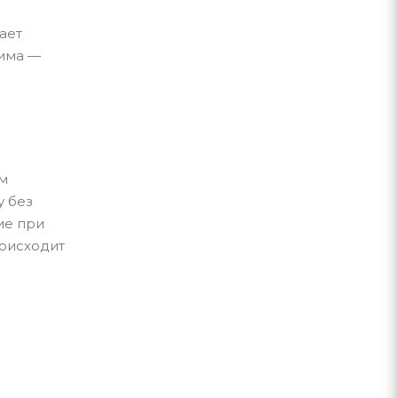
ает
жима —
м
у без
ие при
роисходит