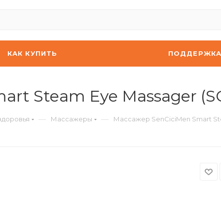
КАК КУПИТЬ
ПОДДЕРЖК
art Steam Eye Massager (
—
—
здоровья
Массажеры
Массажер SenCiciMen Smart St