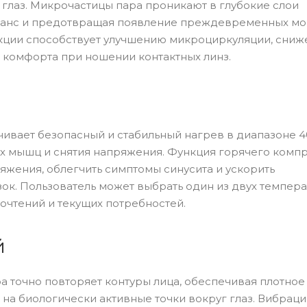
 глаз. Микрочастицы пара проникают в глубокие слои
ланс и предотвращая появление преждевременных м
кции способствует улучшению микроциркуляции, сни
 комфорта при ношении контактных линз.
ивает безопасный и стабильный нагрев в диапазоне 4
х мышц и снятия напряжения. Функция горячего комп
яжения, облегчить симптомы синусита и ускорить
ок. Пользователь может выбрать один из двух темпер
очтений и текущих потребностей.
й
 точно повторяет контуры лица, обеспечивая плотное
на биологически активные точки вокруг глаз. Вибрац