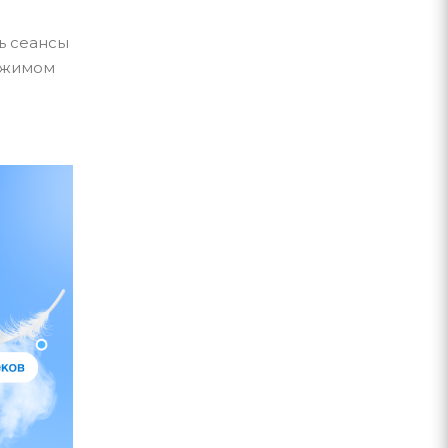
ь сеансы
режимом