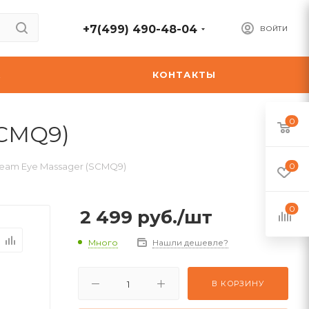
+7(499) 490-48-04
ВОЙТИ
А
КОНТАКТЫ
0
SCMQ9)
eam Eye Massager (SCMQ9)
0
0
2 499
руб.
/шт
Много
Нашли дешевле?
В КОРЗИНУ