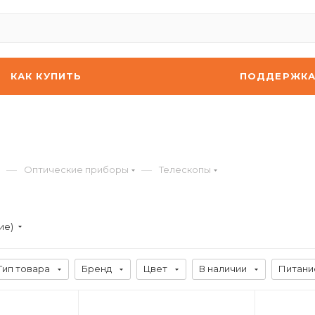
КАК КУПИТЬ
ПОДДЕРЖК
—
—
Оптические приборы
Телескопы
ие)
Тип товара
Бренд
Цвет
В наличии
Питани