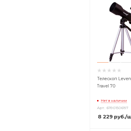
Телескоп Leven
Travel 70
Нет в наличии
Арт.: 611901506197
8 229
руб.
/