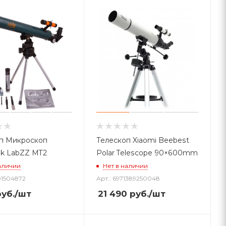
п Микроскоп
Телескоп Xiaomi Beebest
k LabZZ MT2
Polar Telescope 90×600mm
аличии
Нет в наличии
901504872
Арт.: 6971389250048
уб.
/шт
21 490
руб.
/шт