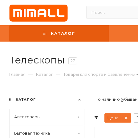
КАТАЛОГ
Телескопы
27
—
—
Главная
Каталог
Товары для спорта и развлечений
По наличию (убыван
КАТАЛОГ
Автотовары
Цена
Бытовая техника