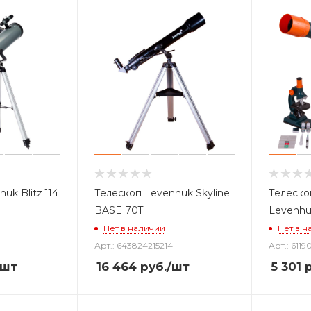
uk Blitz 114
Телескоп Levenhuk Skyline
Телеско
BASE 70T
Levenhu
Нет в наличии
Нет в н
Арт.: 643824215214
Арт.: 611
/шт
16 464
руб.
/шт
5 301
р