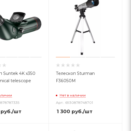
п Suntek 4K x350
Телескоп Sturman
ical telescope
F36050M
0
аличии
Нет в наличии
0878787335
Арт.: 6930878748701
руб.
/шт
1 300
руб.
/шт