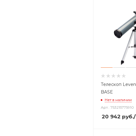
Телескоп Levenh
BASE
Нет в наличии
Арт.: 753215775910
20 942
руб.