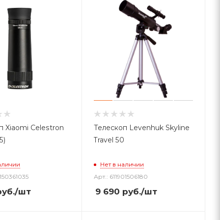
п Xiaomi Celestron
Телескоп Levenhuk Skyline
5)
Travel 50
аличии
Нет в наличии
4150361035
Арт.: 611901506180
уб.
/шт
9 690
руб.
/шт