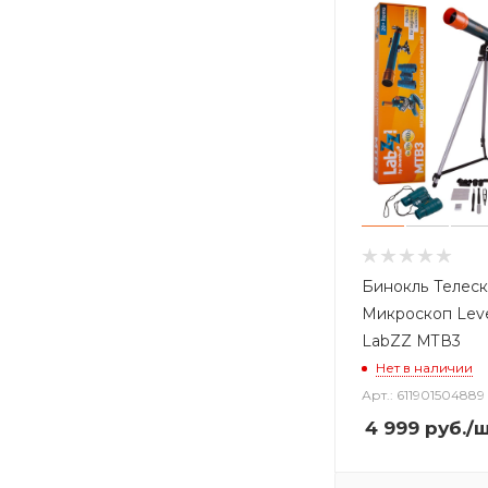
Бинокль Телес
Микроскоп Lev
LabZZ MTВ3
Нет в наличии
Арт.: 611901504889
4 999
руб.
/