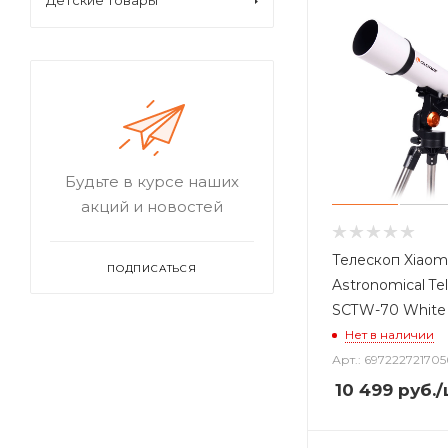
Детские товары
Будьте в курсе наших
акций и новостей
Телескоп Xiaomi
ПОДПИСАТЬСЯ
Astronomical Te
SCTW-70 White
Нет в наличии
Арт.: 697222721705
10 499
руб.
/