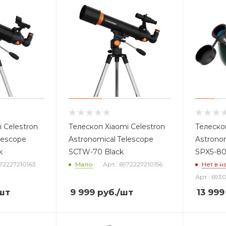
 Celestron
Телескоп Xiaomi Celestron
Телеско
lescope
Astronomical Telescope
Astronom
k
SCTW-70 Black
SPX5-8
972227210163
Мало
Арт.: 6972227210156
Нет в н
Арт.: 693
шт
9 999
руб.
/шт
13 999