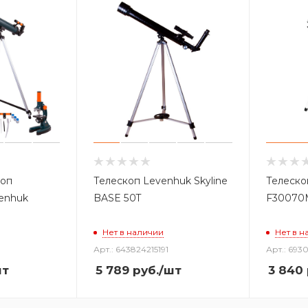
коп
Телескоп Levenhuk Skyline
Телеско
enhuk
BASE 50T
F30070
Нет в наличии
Нет в н
Арт.: 643824215191
Арт.: 693
шт
5 789
руб.
/шт
3 840