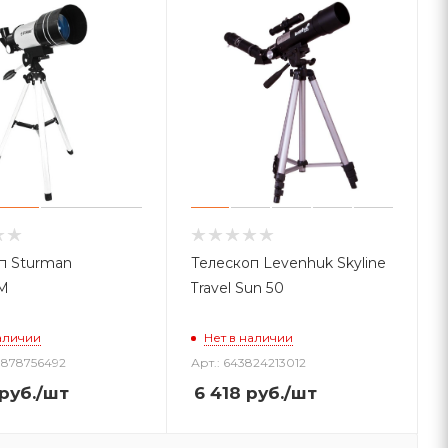
п Sturman
Телескоп Levenhuk Skyline
M
Travel Sun 50
аличии
Нет в наличии
0878756492
Арт.: 643824213012
руб.
/шт
6 418
руб.
/шт