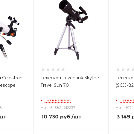
 Celestron
Телескоп Levenhuk Skyline
Телеско
lescope
Travel Sun 70
(SCJJ-82
Нет в наличии
Нет в н
6
Арт.: 643824212237
Арт.: 697
шт
10 730
руб.
/шт
3 149
р