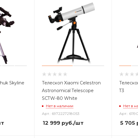
huk Skyline
Телескоп Xiaomi Celestron
Телеско
Astronomical Telescope
T3
SCTW-80 White
Нет в наличии
Нет в н
Арт.: 6972227218053
Арт.: 611
шт
12 999
руб.
/шт
5 705