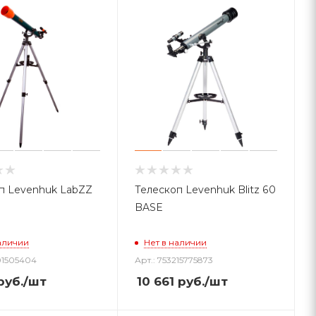
п Levenhuk LabZZ
Телескоп Levenhuk Blitz 60
BASE
аличии
Нет в наличии
901505404
Арт.: 753215775873
руб.
/шт
10 661
руб.
/шт