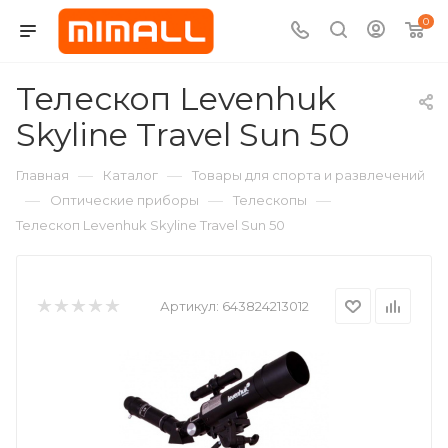
0
Телескоп Levenhuk
Skyline Travel Sun 50
—
—
Главная
Каталог
Товары для спорта и развлечений
—
—
—
Оптические приборы
Телескопы
Телескоп Levenhuk Skyline Travel Sun 50
Артикул:
643824213012