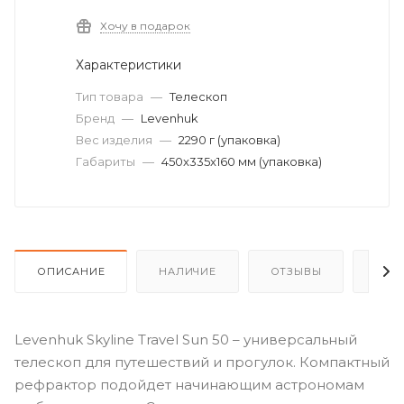
Хочу в подарок
Характеристики
Тип товара
—
Телескоп
Бренд
—
Levenhuk
Вес изделия
—
2290 г (упаковка)
Габариты
—
450x335x160 мм (упаковка)
ОПИСАНИЕ
НАЛИЧИЕ
ОТЗЫВЫ
КАК
Levenhuk Skyline Travel Sun 50 – универсальный
телескоп для путешествий и прогулок. Компактный
рефрактор подойдет начинающим астрономам