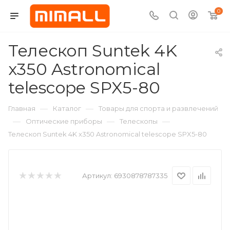
0
Телескоп Suntek 4K
x350 Astronomical
telescope SPX5-80
—
—
Главная
Каталог
Товары для спорта и развлечений
—
—
—
Оптические приборы
Телескопы
Телескоп Suntek 4K x350 Astronomical telescope SPX5-80
Артикул:
6930878787335