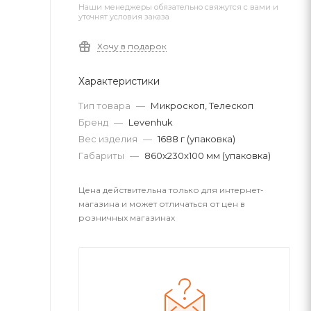
Наши менеджеры обязательно свяжутся с вами и
уточнят условия заказа
Хочу в подарок
Характеристики
Тип товара
—
Микроскоп, Телескоп
Бренд
—
Levenhuk
Вес изделия
—
1688 г (упаковка)
Габариты
—
860x230x100 мм (упаковка)
Цена действительна только для интернет-
магазина и может отличаться от цен в
розничных магазинах