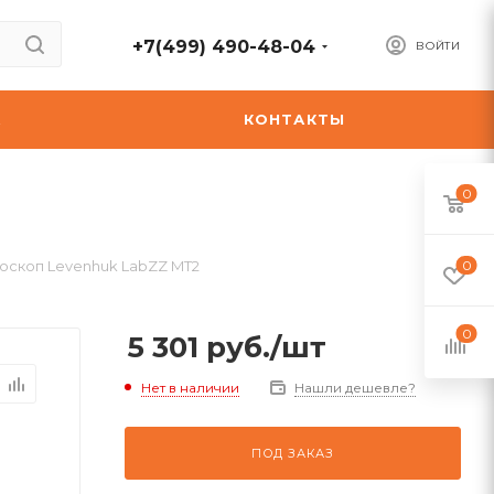
+7(499) 490-48-04
ВОЙТИ
А
КОНТАКТЫ
0
оскоп Levenhuk LabZZ MT2
0
0
5 301
руб.
/шт
Нет в наличии
Нашли дешевле?
ПОД ЗАКАЗ