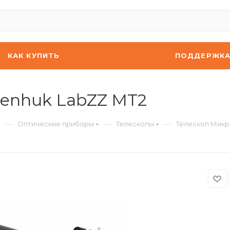
КАК КУПИТЬ
ПОДДЕРЖК
venhuk LabZZ MT2
—
—
—
Оптические приборы
Телескопы
Телескоп Микр