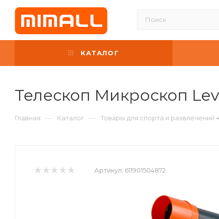
КАТАЛОГ
Телескоп Микроскоп Le
—
—
Главная
Каталог
Товары для спорта и развлечений
Артикул:
611901504872