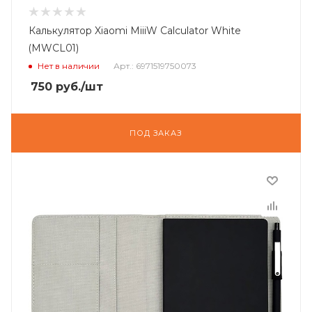
Калькулятор Xiaomi MiiiW Calculator White
(MWCL01)
Нет в наличии
Арт.: 6971519750073
750
руб.
/шт
ПОД ЗАКАЗ