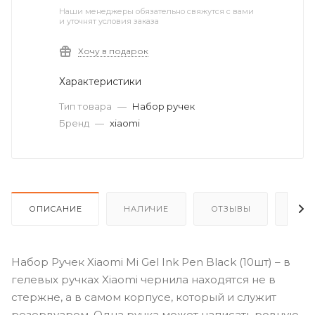
Наши менеджеры обязательно свяжутся с вами
и уточнят условия заказа
Хочу в подарок
Характеристики
Тип товара
—
Набор ручек
Бренд
—
xiaomi
ОПИСАНИЕ
НАЛИЧИЕ
ОТЗЫВЫ
КАК
Набор Ручек Xiaomi Mi Gel Ink Pen Black (10шт) – в
гелевых ручках Xiaomi чернила находятся не в
стержне, а в самом корпусе, который и служит
резервуаром. Одна ручка может написать ровную