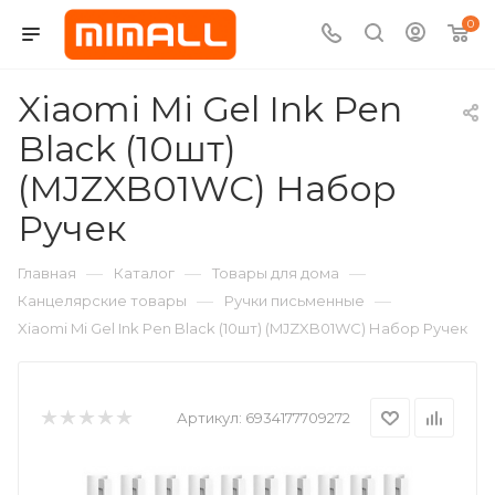
0
Xiaomi Mi Gel Ink Pen
Black (10шт)
(MJZXB01WC) Набор
Ручек
—
—
—
Главная
Каталог
Товары для дома
—
—
Канцелярские товары
Ручки письменные
Xiaomi Mi Gel Ink Pen Black (10шт) (MJZXB01WC) Набор Ручек
Артикул:
6934177709272