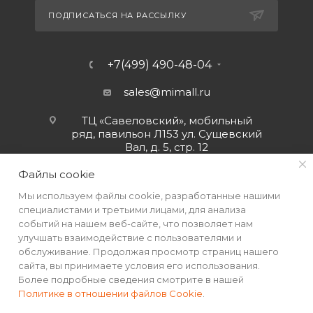
ПОДПИСАТЬСЯ НА РАССЫЛКУ
+7(499) 490-48-04
sales@mimall.ru
ТЦ «Савеловский», мобильный
ряд, павильон Л153 ул. Сущевский
Вал, д. 5, стр. 12
Файлы cookie
Мы используем файлы cookie, разработанные нашими
специалистами и третьими лицами, для анализа
событий на нашем веб-сайте, что позволяет нам
улучшать взаимодействие с пользователями и
обслуживание. Продолжая просмотр страниц нашего
сайта, вы принимаете условия его использования.
Более подробные сведения смотрите в нашей
Политике в отношении файлов Cookie
.
2026 © Интернет-магазин MiMall® • Не является публичной