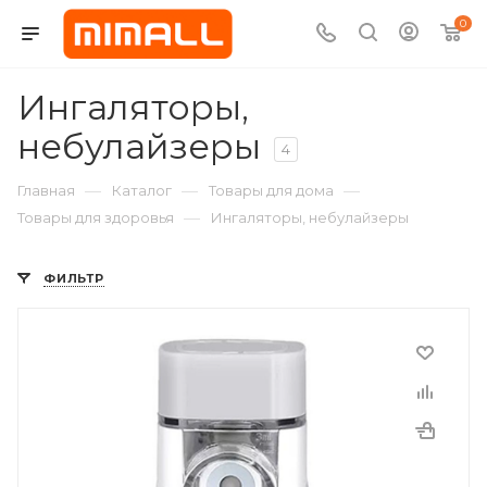
0
Ингаляторы,
небулайзеры
4
—
—
—
Главная
Каталог
Товары для дома
—
Товары для здоровья
Ингаляторы, небулайзеры
ФИЛЬТР