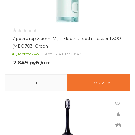
Ирригатор Xiaomi Mijia Electric Teeth Flosser F300
(MEO703) Green
Достаточно
Арт.: 6941812720547
2 849
руб.
/шт
В КОРЗИНУ