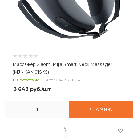
Массажер Xiaomi Mijia Smart Neck Massager
(MJNKAM01SKS)
Достаточно
Арт.: 6941812713167
3 649
руб.
/шт
В КОРЗИНУ