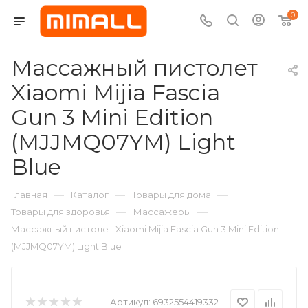
0
Массажный пистолет
Xiaomi Mijia Fascia
Gun 3 Mini Edition
(MJJMQ07YM) Light
Blue
—
—
—
Главная
Каталог
Товары для дома
—
—
Товары для здоровья
Массажеры
Массажный пистолет Xiaomi Mijia Fascia Gun 3 Mini Edition
(MJJMQ07YM) Light Blue
Артикул:
6932554419332