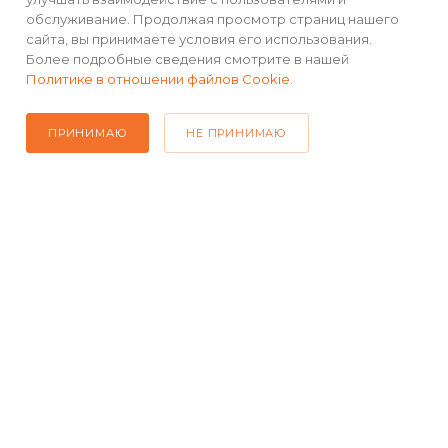
обслуживание. Продолжая просмотр страниц нашего
сайта, вы принимаете условия его использования.
КАТАЛОГ
Более подробные сведения смотрите в нашей
Политике в отношении файлов Cookie
.
РЕКВИЗИТЫ
ПРИНИМАЮ
НЕ ПРИНИМАЮ
ПОМОЩЬ
ПОДПИСАТЬСЯ НА РАССЫЛКУ
+7(499) 490-48-04
sales@mimall.ru
ТЦ «Савеловский», мобильный
ряд, павильон Л153 ул. Сущевский
Вал, д. 5, стр. 12