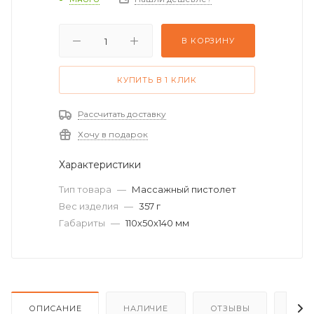
В КОРЗИНУ
КУПИТЬ В 1 КЛИК
Рассчитать доставку
Хочу в подарок
Характеристики
Тип товара
—
Массажный пистолет
Вес изделия
—
357 г
Габариты
—
110х50х140 мм
ОПИСАНИЕ
НАЛИЧИЕ
ОТЗЫВЫ
КАК