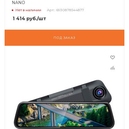
NANO
Нет в наличии
Арт.: 6930878544877
1 414
руб.
/шт
ПОД ЗАКАЗ