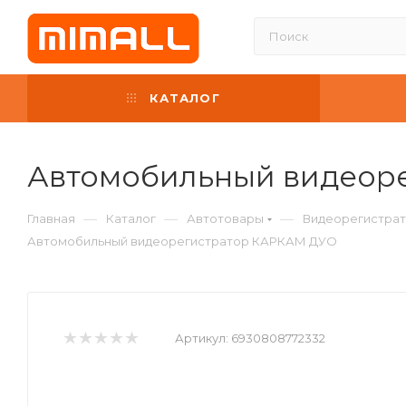
КАТАЛОГ
Автомобильный видеор
—
—
—
Главная
Каталог
Автотовары
Видеорегистрат
Автомобильный видеорегистратор КАРКАМ ДУО
Артикул:
6930808772332