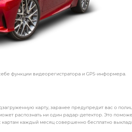
себе функции видеорегистратора и GPS-информера.
дзагруженную карту, заранее предупредит вас о поли
сможет распознать ни один радар-детектор. Это помож
к картам каждый месяц совершенно бесплатно выкла