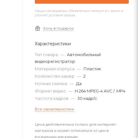
Наши менеджеры обязательно свяжутся с вами и
уточнят условия заказа
Хочу в подарок
Характеристики
Тип товара
—
Автомобильный
видеорегистратор
Материал корпуса
—
Пластик
Количество камер
—
2
Ночная съемка
—
Да
Формат видео
—
H.264 MPEG-4 AVC / .MP4
Частота кадров
—
30 кадр/с
Все характеристики
Цена действительна только для интернет-
магазина и может отличаться от цен в
розничных магазинах