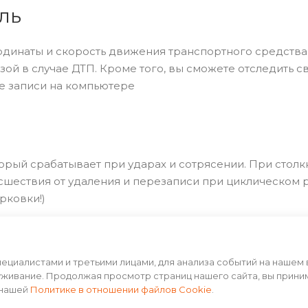
ль
динаты и скорость движения транспортного средства,
зой в случае ДТП. Кроме того, вы сможете отследить с
е записи на компьютере
торый срабатывает при ударах и сотрясении. При стол
сшествия от удаления и перезаписи при циклическом
рковки!)
циалистами и третьими лицами, для анализа событий на нашем 
уживание. Продолжая просмотр страниц нашего сайта, вы прини
 нашей
Политике в отношении файлов Cookie
.