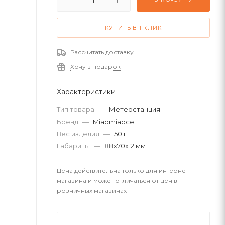
КУПИТЬ В 1 КЛИК
Рассчитать доставку
Хочу в подарок
Характеристики
Тип товара
—
Метеостанция
Бренд
—
Miaomiaoce
Вес изделия
—
50 г
Габариты
—
88х70х12 мм
Цена действительна только для интернет-
магазина и может отличаться от цен в
розничных магазинах