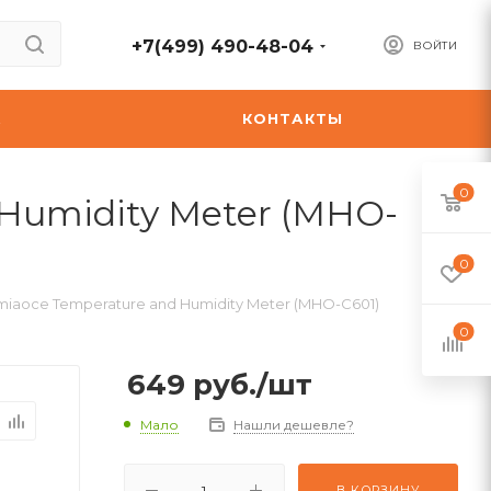
+7(499) 490-48-04
ВОЙТИ
А
КОНТАКТЫ
0
Humidity Meter (MHO-
0
iaoce Temperature and Humidity Meter (MHO-C601)
0
649
руб.
/шт
Мало
Нашли дешевле?
В КОРЗИНУ