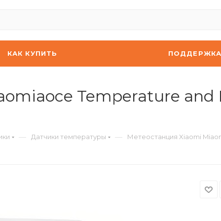
КАК КУПИТЬ
ПОДДЕРЖК
aomiaoce Temperature and 
—
—
ики
Датчики температуры
Метеостанция Xiaomi Miaom