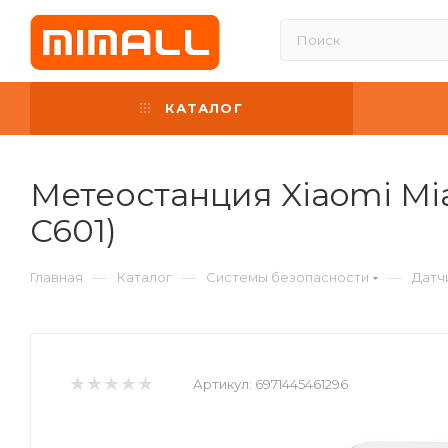
КАТАЛОГ
Метеостанция Xiaomi Mi
C601)
—
—
—
Главная
Каталог
Системы безопасности
Датч
Артикул:
6971445461296