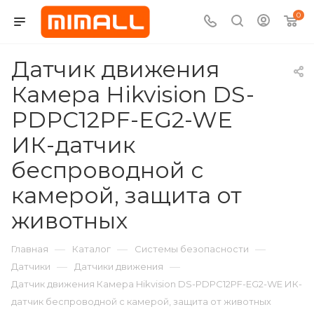
0
Датчик движения
Камера Hikvision DS-
PDPC12PF-EG2-WE
ИК-датчик
беспроводной с
камерой, защита от
животных
—
—
—
Главная
Каталог
Системы безопасности
—
—
Датчики
Датчики движения
Датчик движения Камера Hikvision DS-PDPC12PF-EG2-WE ИК-
датчик беспроводной с камерой, защита от животных