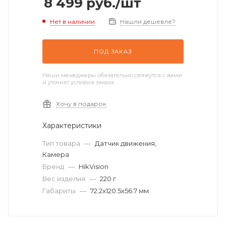
8 499
руб.
/шт
Нет в наличии
Нашли дешевле?
ПОД ЗАКАЗ
Наши менеджеры обязательно свяжутся с вами
и уточнят условия заказа
Хочу в подарок
Характеристики
Тип товара
—
Датчик движения,
Камера
Бренд
—
HikVision
Вес изделия
—
220 г
Габариты
—
72.2x120.5x56.7 мм