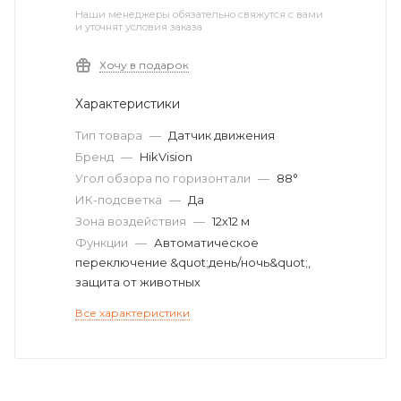
Наши менеджеры обязательно свяжутся с вами
и уточнят условия заказа
Хочу в подарок
Характеристики
Тип товара
—
Датчик движения
Бренд
—
HikVision
Угол обзора по горизонтали
—
88°
ИК-подсветка
—
Да
Зона воздействия
—
12х12 м
Функции
—
Автоматическое
переключение &quot;день/ночь&quot;,
защита от животных
Все характеристики