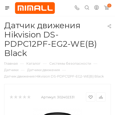
0
Датчик движения
Hikvision DS-
PDPC12PF-EG2-WE(B)
Black
—
—
—
Главная
Каталог
Системы безопасности
—
—
Датчики
Датчики движения
Датчик движения Hikvision DS-PDPC12PF-EG2-WE(B) Black
Артикул:
302402331