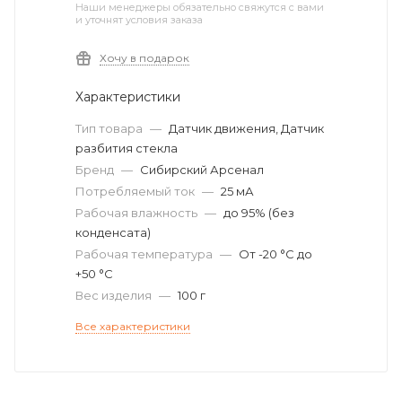
Наши менеджеры обязательно свяжутся с вами
и уточнят условия заказа
Хочу в подарок
Характеристики
Тип товара
—
Датчик движения, Датчик
разбития стекла
Бренд
—
Сибирский Арсенал
Потребляемый ток
—
25 мА
Рабочая влажность
—
до 95% (без
конденсата)
Рабочая температура
—
От -20 °C до
+50 °C
Вес изделия
—
100 г
Все характеристики