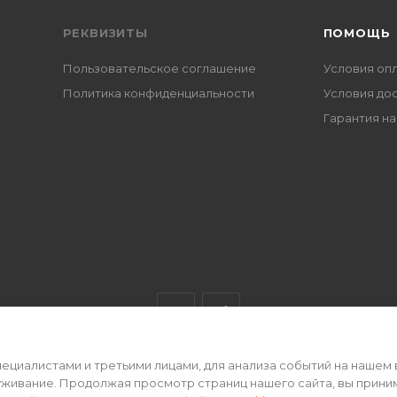
РЕКВИЗИТЫ
ПОМОЩЬ
Пользовательское соглашение
Условия оп
Политика конфиденциальности
Условия до
Гарантия на
циалистами и третьими лицами, для анализа событий на нашем 
ертой • 2026 г.
уживание. Продолжая просмотр страниц нашего сайта, вы прини