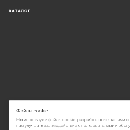
КАТАЛОГ
Файлы cookie
Мы используем файлы cookie, разработанные нашими спе
2026 © Интернет-магазин MiMall® • Не является публичной оф
нам улучшать взаимодействие с пользователями и обсл