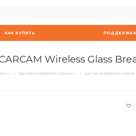
КАК КУПИТЬ
ПОДДЕРЖК
CARCAM Wireless Glass Brea
—
—
ики
Датчики разбития стекла
Датчик разбития стекла 