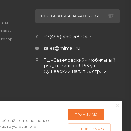
ПОДПИСАТЬСЯ НА РАССЫЛКУ
латы
ставки
+7(499) 490-48-04
 товар
sales@mimall.ru
ТЦ «Савеловский», мобильный
ряд, павильон Л153 ул.
Сущевский Вал, д. 5, стр. 12
ПРИНИМАЮ
веб-сайте, что позволяет
маете условия его
НЕ ПРИНИМАЮ