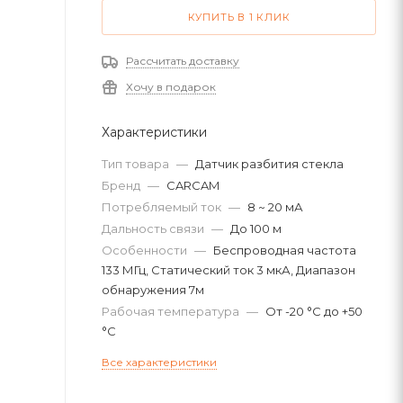
КУПИТЬ В 1 КЛИК
Рассчитать доставку
Хочу в подарок
Характеристики
Тип товара
—
Датчик разбития стекла
Бренд
—
CARCAM
Потребляемый ток
—
8 ~ 20 мА
Дальность связи
—
До 100 м
Особенности
—
Беспроводная частота
133 МГц, Статический ток 3 мкА, Диапазон
обнаружения 7м
Рабочая температура
—
От -20 °C до +50
°C
Все характеристики