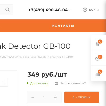
+7(499) 490-48-04
ВОЙТИ
А
КОНТАКТЫ
0
k Detector GB-100
CARCAM Wireless Glass Break Detector GB-100
0
0
349
руб.
/шт
Достаточно
Нашли дешевле?
В КОРЗИНУ