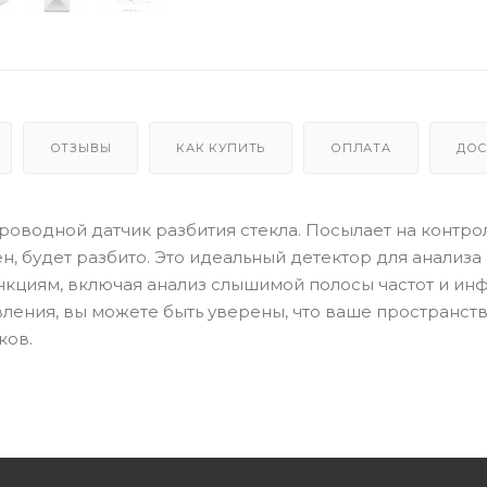
ОТЗЫВЫ
КАК КУПИТЬ
ОПЛАТА
ДОС
спроводной датчик разбития стекла. Посылает на контр
ен, будет разбито. Это идеальный детектор для анализа
нкциям, включая анализ слышимой полосы частот и инф
вления, вы можете быть уверены, что ваше пространст
ков.