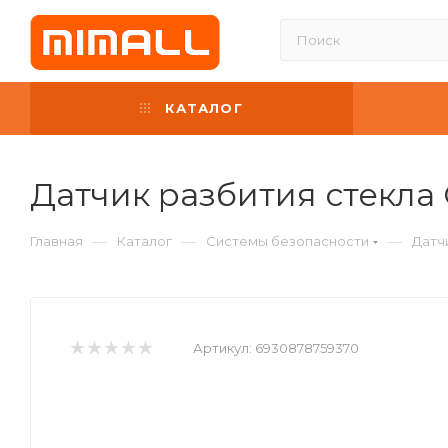
КАТАЛОГ
Датчик разбития стекла 
—
—
—
Главная
Каталог
Системы безопасности
Датч
Артикул:
6930878759370