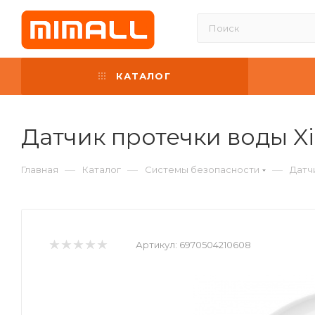
КАТАЛОГ
Датчик протечки воды Xi
—
—
—
Главная
Каталог
Системы безопасности
Датч
Артикул:
6970504210608