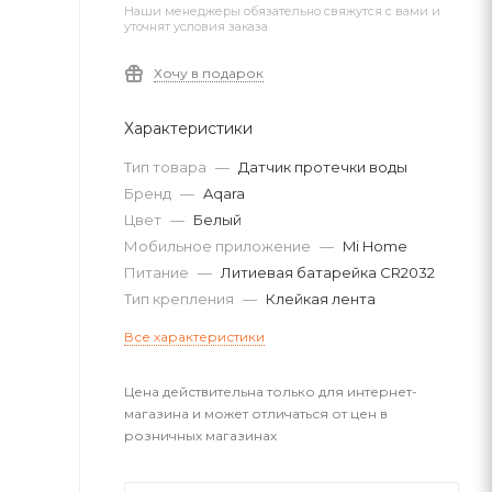
Наши менеджеры обязательно свяжутся с вами и
уточнят условия заказа
Хочу в подарок
Характеристики
Тип товара
—
Датчик протечки воды
Бренд
—
Aqara
Цвет
—
Белый
Мобильное приложение
—
Mi Home
Питание
—
Литиевая батарейка CR2032
Тип крепления
—
Клейкая лента
Все характеристики
Цена действительна только для интернет-
магазина и может отличаться от цен в
розничных магазинах