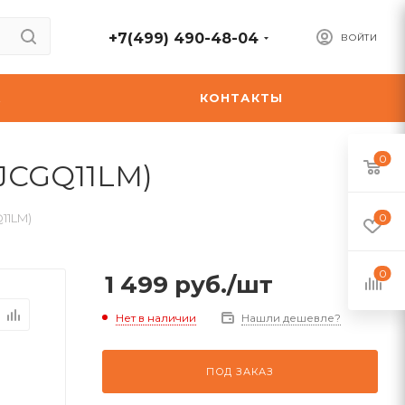
+7(499) 490-48-04
ВОЙТИ
А
КОНТАКТЫ
0
SJCGQ11LM)
11LM)
0
0
1 499
руб.
/шт
Нет в наличии
Нашли дешевле?
ПОД ЗАКАЗ