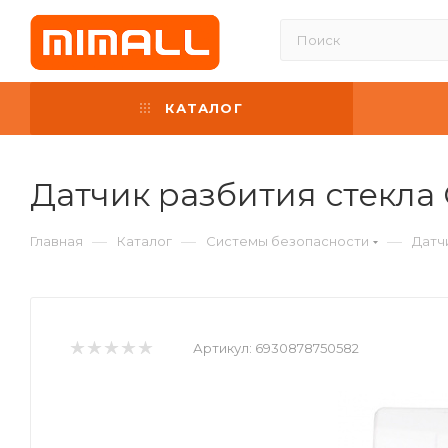
КАТАЛОГ
Датчик разбития стекла
—
—
—
Главная
Каталог
Системы безопасности
Датч
Артикул:
6930878750582