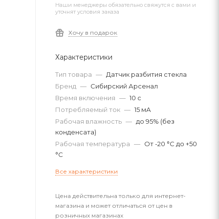
Наши менеджеры обязательно свяжутся с вами и
уточнят условия заказа
Хочу в подарок
Характеристики
Тип товара
—
Датчик разбития стекла
Бренд
—
Сибирский Арсенал
Время включения
—
10 с
Потребляемый ток
—
15 мА
Рабочая влажность
—
до 95% (без
конденсата)
Рабочая температура
—
От -20 °C до +50
°C
Все характеристики
Цена действительна только для интернет-
магазина и может отличаться от цен в
розничных магазинах