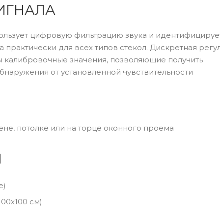
ИГНАЛА
льзует цифровую фильтрацию звука и идентифицирует
а практически для всех типов стекол. Дискретная рег
ны калибровочные значения, позволяющие получить
бнаружения от установленной чувствительности
ене, потолке или на торце оконного проема
Ы
е)
100х100 см)