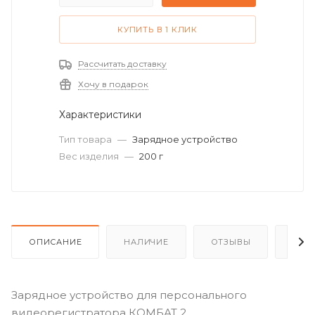
КУПИТЬ В 1 КЛИК
Рассчитать доставку
Хочу в подарок
Характеристики
Тип товара
—
Зарядное устройство
Вес изделия
—
200 г
ОПИСАНИЕ
НАЛИЧИЕ
ОТЗЫВЫ
КАК
Зарядное устройство для персонального
видеорегистратора КОМБАТ 2.