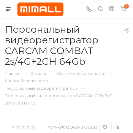
0
Персональный
видеорегистратор
CARCAM COMBAT
2s/4G+2CH 64Gb
—
—
—
Главная
Каталог
Системы безопасности
—
Личная безопасность
—
Персональные видеорегистраторы
Персональный видеорегистратор CARCAM COMBAT
2s/4G+2CH 64Gb
Артикул:
6930878736302