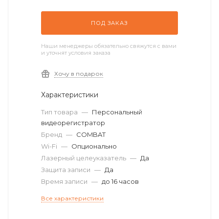
ПОД ЗАКАЗ
Наши менеджеры обязательно свяжутся с вами
и уточнят условия заказа
Хочу в подарок
Характеристики
Тип товара
—
Персональный
видеорегистратор
Бренд
—
COMBAT
Wi-Fi
—
Опционально
Лазерный целеуказатель
—
Да
Защита записи
—
Да
Время записи
—
до 16 часов
Все характеристики