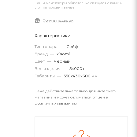
Наши менеджеры обязательно свяжутся с вами и
уточнят условия заказа
Хочу в подарок
Характеристики
Тип товара
—
Сейф
Бренд
—
xiaomi
Цвет
—
Черный
Вес изделия
—
54000 г
Габариты
—
550x430x380 мм
Цена действительна только для интернет-
магазина и может отличаться от цен в
розничных магазинах