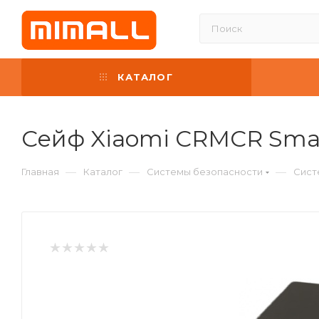
КАТАЛОГ
Сейф Xiaomi CRMCR Smart
—
—
—
Главная
Каталог
Системы безопасности
Сист