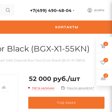
+7(499) 490-48-04
ВОЙТИ
А
КОНТАКТЫ
0
r Black (BGX-X1-55KN)
t Safe Deposit Box Two Door Black (BGX-X1-55KN)
0
0
52 000
руб.
/шт
Нет в наличии
Нашли дешевле?
ПОД ЗАКАЗ