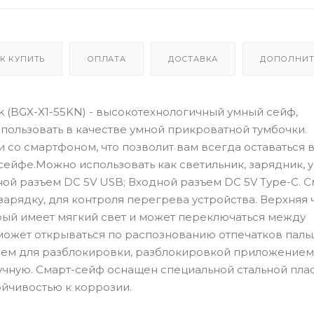
К КУПИТЬ
ОПЛАТА
ДОСТАВКА
ДОПОЛНИТ
ck (BGX-X1-55KN) - высокотехнологичный умный сейф,
пользовать в качестве умной прикроватной тумбочки.
со смартфоном, что позволит вам всегда оставаться в
 сейфе.Можно использовать как светильник, зарядник, 
й разъем DC 5V USB; Входной разъем DC 5V Type-C. С
зарядку, для контроля перегрева устройства. Верхняя 
ый имеет мягкий свет и может переключаться между
может открываться по распознованию отпечатков паль
ем для разблокировки, разблокировкой приложением
чную. Смарт-сейф оснащен специальной стальной пла
ойчивостью к коррозии.