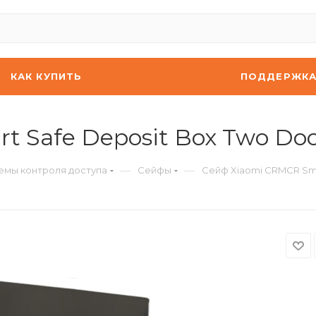
КАК КУПИТЬ
ПОДДЕРЖК
 Safe Deposit Box Two Doo
—
—
емы контроля доступа
Сейфы
Сейф Xiaomi CRMCR Smar