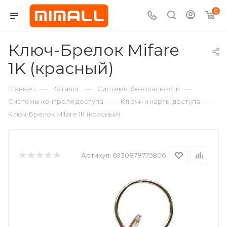
0
Ключ-Брелок Mifare
1K (красный)
—
—
—
Главная
Каталог
Системы безопасности
—
—
Системы контроля доступа
Ключи и карты доступа
Ключ-Брелок Mifare 1K (красный)
Артикул:
6930878775806