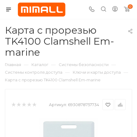
0
Карта с прорезью
TK4100 Clamshell Em-
marine
—
—
—
Главная
Каталог
Системы безопасности
—
—
Системы контроля доступа
Ключи и карты доступа
Карта с прорезью TK4100 Clamshell Em-marine
Артикул:
6930878757734