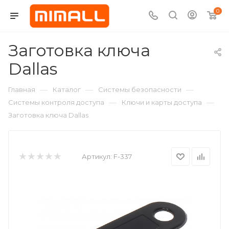
0
Заготовка ключа
Dallas
—
—
—
Главная
Каталог
Системы безопасности
—
—
Системы контроля доступа
Ключи и карты доступа
Заготовка ключа Dallas
Артикул:
F-337