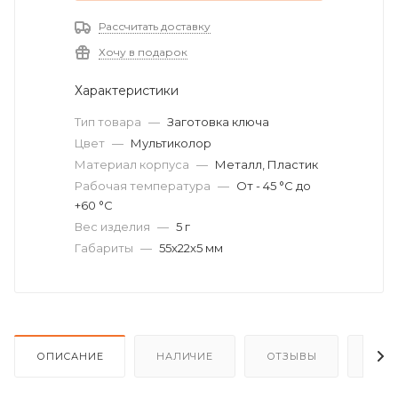
Рассчитать доставку
Хочу в подарок
Характеристики
Тип товара
—
Заготовка ключа
Цвет
—
Мультиколор
Материал корпуса
—
Металл, Пластик
Рабочая температура
—
От - 45 °C до
+60 °C
Вес изделия
—
5 г
Габариты
—
55x22x5 мм
ОПИСАНИЕ
НАЛИЧИЕ
ОТЗЫВЫ
КАК