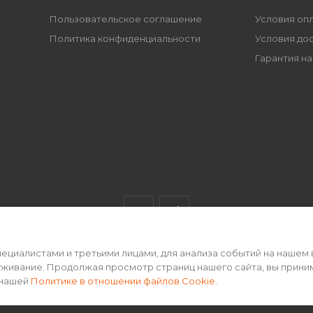
Пользовательское соглашение
Условия оп
Политика конфиденциальности
Условия до
Гарантия на
циалистами и третьими лицами, для анализа событий на нашем 
ертой • 2026 г.
уживание. Продолжая просмотр страниц нашего сайта, вы прини
 нашей
Политике в отношении файлов Cookie
.