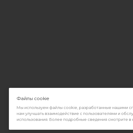
Файлы cookie
Мы используем файлы cookie, разработанные нашими спе
2026 © Интернет-магазин MiMall® • Не является публичной оф
нам улучшать взаимодействие с пользователями и обсл
использования. Более подробные сведения смотрите в