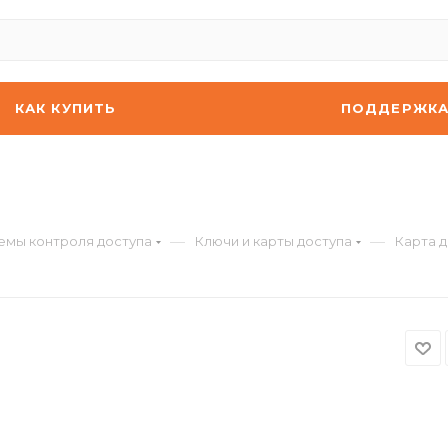
КАК КУПИТЬ
ПОДДЕРЖК
—
—
емы контроля доступа
Ключи и карты доступа
Карта д