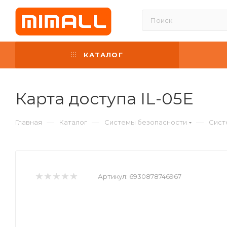
КАТАЛОГ
Карта доступа IL-05E
—
—
—
Главная
Каталог
Системы безопасности
Сист
Артикул:
6930878746967