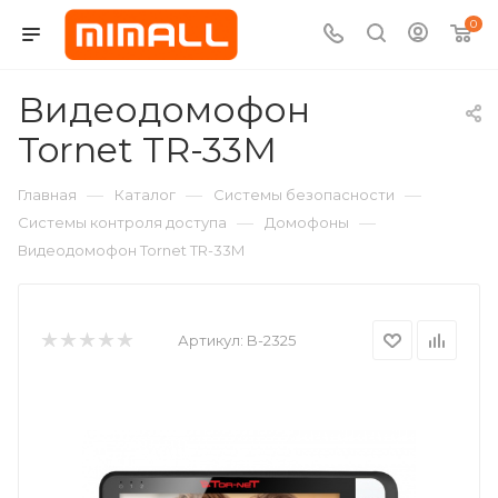
0
Видеодомофон
Tornet TR-33M
—
—
—
Главная
Каталог
Системы безопасности
—
—
Системы контроля доступа
Домофоны
Видеодомофон Tornet TR-33M
Артикул:
B-2325