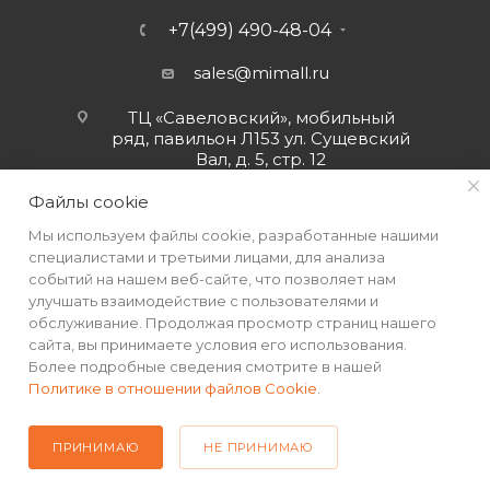
+7(499) 490-48-04
sales@mimall.ru
ТЦ «Савеловский», мобильный
ряд, павильон Л153 ул. Сущевский
Вал, д. 5, стр. 12
Файлы cookie
Мы используем файлы cookie, разработанные нашими
специалистами и третьими лицами, для анализа
событий на нашем веб-сайте, что позволяет нам
улучшать взаимодействие с пользователями и
обслуживание. Продолжая просмотр страниц нашего
сайта, вы принимаете условия его использования.
Более подробные сведения смотрите в нашей
Политике в отношении файлов Cookie
.
2026 © Интернет-магазин MiMall® • Не является публичной
офертой • 2026 г.
ПРИНИМАЮ
НЕ ПРИНИМАЮ