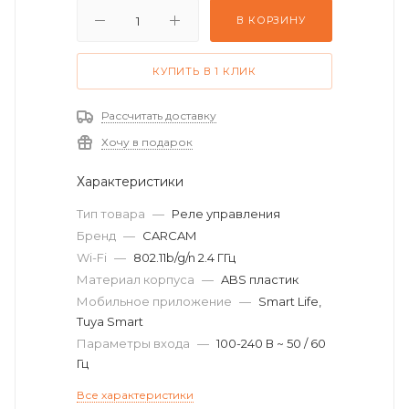
В КОРЗИНУ
КУПИТЬ В 1 КЛИК
Рассчитать доставку
Хочу в подарок
Характеристики
Тип товара
—
Реле управления
Бренд
—
CARCAM
Wi-Fi
—
802.11b/g/n 2.4 ГГц
Материал корпуса
—
ABS пластик
Мобильное приложение
—
Smart Life,
Tuya Smart
Параметры входа
—
100-240 В ~ 50 / 60
Гц
Все характеристики