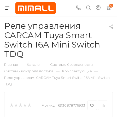
0
Реле управления
CARCAM Tuya Smart
Switch 16A Mini Switch
TDQ
—
—
—
Главная
Каталог
Системы безопасности
—
—
Системы контроля доступа
Комплектующие
Реле управления CARCAM Tuya Smart Switch 16A Mini Switch
TDQ
Артикул:
6930878776933