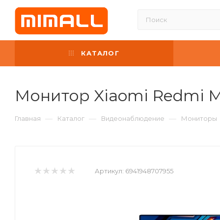
КАТАЛОГ
Монитор Xiaomi Redmi Mo
—
—
—
Главная
Каталог
Видеонаблюдение
Мониторы
Артикул:
6941948707955