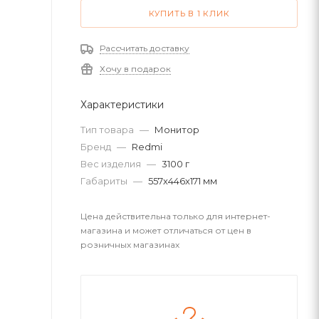
КУПИТЬ В 1 КЛИК
Рассчитать доставку
Хочу в подарок
Характеристики
Тип товара
—
Монитор
Бренд
—
Redmi
Вес изделия
—
3100 г
Габариты
—
557х446х171 мм
Цена действительна только для интернет-
магазина и может отличаться от цен в
розничных магазинах