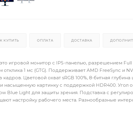
К КУПИТЬ
ОПЛАТА
ДОСТАВКА
ДОПОЛНИТ
– это игровой монитор с IPS-панелью, разрешением Ful
м отклика 1 мс (GTG). Поддерживает AMD FreeSync и NV
 кадров. Цветовой охват sRGB 100%, 8-битная глубина 
ю и насыщенную картинку с поддержкой HDR400. Угол 
ow Blue Light для защиты зрения. Подставка с регулир
щают настройку рабочего места. Разнообразные инте