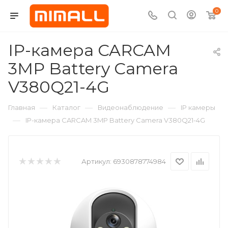
0
IP-камера CARCAM
3MP Battery Camera
V380Q21-4G
—
—
—
Главная
Каталог
Видеонаблюдение
IP камеры
—
IP-камера CARCAM 3MP Battery Camera V380Q21-4G
Артикул:
6930878774984