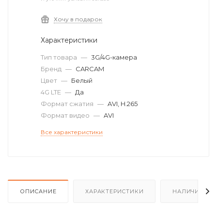
Хочу в подарок
Характеристики
Тип товара
—
3G/4G-камера
Бренд
—
CARCAM
Цвет
—
Белый
4G LTE
—
Да
Формат сжатия
—
AVI, H.265
Формат видео
—
AVI
Все характеристики
ОПИСАНИЕ
ХАРАКТЕРИСТИКИ
НАЛИЧИЕ