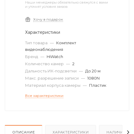
Наши менеджеры обязательно свяжутся с вами
и уточнят условия заказа
Хочу в подарок
Характеристики
Тип товара
—
Комплект
видеонаблюдения
Бренд
—
HiWatch
Количество камер
—
2
Дальность ИК-подсветки
—
До 20 м
Макс. разрешение записи
—
1080N
Материал корпуса камеры
—
Пластик
Все характеристики
ОПИСАНИЕ
ХАРАКТЕРИСТИКИ
НАЛИЧИЕ